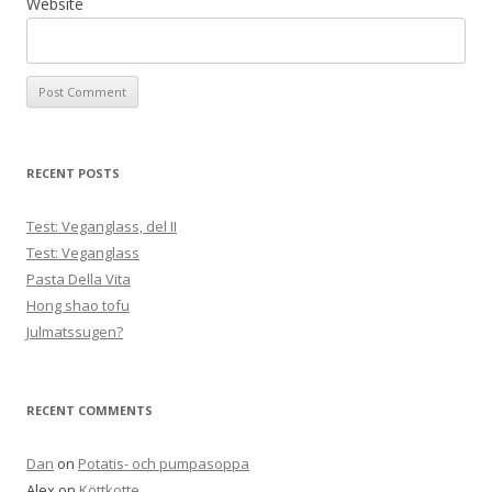
Website
RECENT POSTS
Test: Veganglass, del II
Test: Veganglass
Pasta Della Vita
Hong shao tofu
Julmatssugen?
RECENT COMMENTS
Dan
on
Potatis- och pumpasoppa
Alex
on
Köttkotte