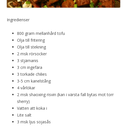
Ingredienser
800 gram mellanhård tofu
Olja till fritering
Olja till stekning
2 msk rörsocker
3 stjärnanis
3 cm ingefära
3 torkade chilies
3-5 cm kanelstång
4 vårlökar
2 msk shaoxing risvin (kan i värsta fall bytas mot torr
sherry)
Vatten att koka i
Lite salt
3 msk ljus sojasås