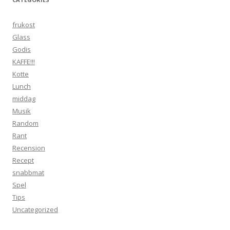
frukost
Glass
Godis
KAFFE!!!
Kotte
Lunch
middag
Musik
Random
Rant
Recension
Recept
snabbmat
Spel
Tips
Uncategorized