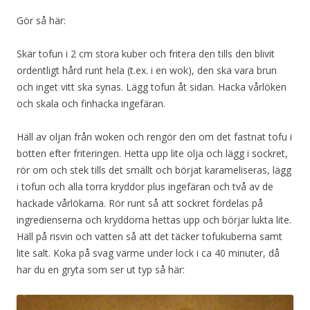
Gör så här:
Skär tofun i 2 cm stora kuber och fritera den tills den blivit
ordentligt hård runt hela (t.ex. i en wok), den ska vara brun
och inget vitt ska synas. Lägg tofun åt sidan. Hacka vårlöken
och skala och finhacka ingefäran.
Häll av oljan från woken och rengör den om det fastnat tofu i
botten efter friteringen. Hetta upp lite olja och lägg i sockret,
rör om och stek tills det smällt och börjat karameliseras, lägg
i tofun och alla torra kryddor plus ingefäran och två av de
hackade vårlökarna. Rör runt så att sockret fördelas på
ingredienserna och kryddorna hettas upp och börjar lukta lite.
Häll på risvin och vatten så att det täcker tofukuberna samt
lite salt. Koka på svag värme under lock i ca 40 minuter, då
har du en gryta som ser ut typ så här: