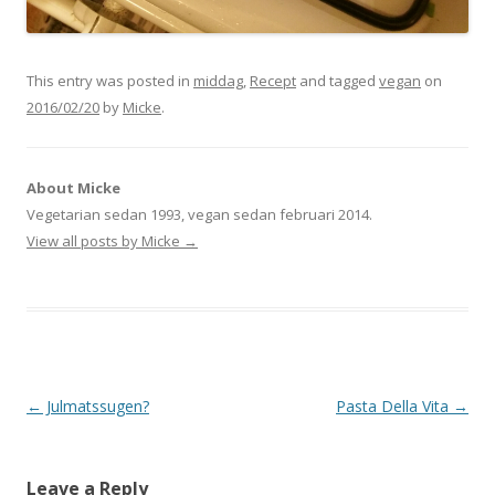
This entry was posted in
middag
,
Recept
and tagged
vegan
on
2016/02/20
by
Micke
.
About Micke
Vegetarian sedan 1993, vegan sedan februari 2014.
View all posts by Micke
→
Post
←
Julmatssugen?
Pasta Della Vita
→
navigation
Leave a Reply