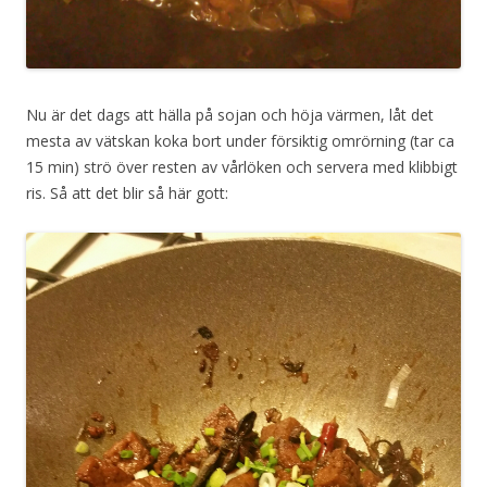
Nu är det dags att hälla på sojan och höja värmen, låt det
mesta av vätskan koka bort under försiktig omrörning (tar ca
15 min) strö över resten av vårlöken och servera med klibbigt
ris. Så att det blir så här gott: