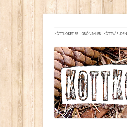
Köttköket.se – grön
KÖTTKÖKET.SE – GRÖNSAKER I KÖTTVÄRLDEN