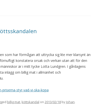
köttsskandalen
den som har förmågan att uttrycka sig lite mer klarsynt än
 förnuftigt konstatera orsak och verkan utan att för den
 människor är i mitt tycke Lotta Lundgren. I gårdagens
a inlägg om billig mat i allmänhet och
Nu.
n-priserna-styr-vad-vi-ska-kopa
gged
billig mat
,
köttskandal
on
2013/02/18
by
Johan
.