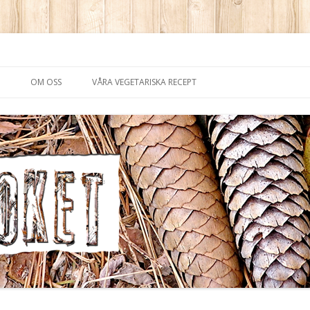
saker i köttvärlden
Skip
to
OM OSS
VÅRA VEGETARISKA RECEPT
content