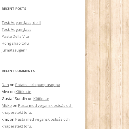
RECENT POSTS
Test: Veganglass, del II
Test: Veganglass
Pasta Della Vita
Hong shao tofu
Julmatssugen?
RECENT COMMENTS
Dan
on
Potatis- och pumpasoppa
Alex
on
Köttkotte
Gustaf Sundin
on
Köttkotte
Micke
on
Pasta med vegansk ostsås och
knaperstekt tofu.
xmx
on
Pasta med vegansk ostsås och
knaperstekt tofu.