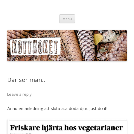
Köttköket.se – grönsaker i
Skip
köttvärlden
Menu
to
content
Där ser man..
Leave a reply
Ännu en anledning att sluta äta döda djur. Just do it!