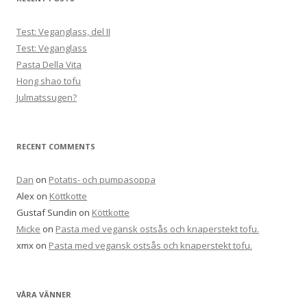
Test: Veganglass, del II
Test: Veganglass
Pasta Della Vita
Hong shao tofu
Julmatssugen?
RECENT COMMENTS
Dan
on
Potatis- och pumpasoppa
Alex
on
Köttkotte
Gustaf Sundin
on
Köttkotte
Micke
on
Pasta med vegansk ostsås och knaperstekt tofu.
xmx
on
Pasta med vegansk ostsås och knaperstekt tofu.
VÅRA VÄNNER