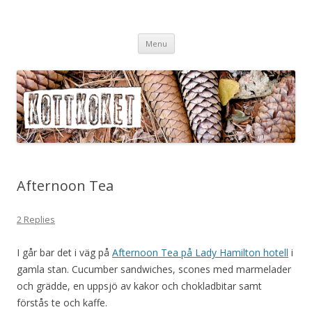
Köttköket.se – grönsaker i
Skip
köttvärlden
Menu
to
content
Afternoon Tea
2 Replies
I går bar det i väg på
Afternoon Tea på Lady Hamilton hotell
i
gamla stan. Cucumber sandwiches, scones med marmelader
och grädde, en uppsjö av kakor och chokladbitar samt
förstås te och kaffe.