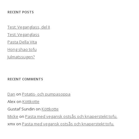
RECENT POSTS
Test: Veganglass, del II
Test: Veganglass
Pasta Della Vita
Hong shao tofu
Julmatssugen?
RECENT COMMENTS
Dan
on
Potatis- och pumpasoppa
Alex
on
Köttkotte
Gustaf Sundin
on
Köttkotte
Micke
on
Pasta med vegansk ostsås och knaperstekt tofu.
xmx
on
Pasta med vegansk ostsås och knaperstekt tofu.