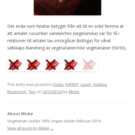
Det enda som hindrar betyget från att bli en solid femma är
att antalet cucumber sandwiches (vegetariska) var för få i
relationer till antalet lax-smörgåsar (köttiga) för vårat
sällskaps blandning av vegetarianer/icke vegetarianer (50/50).
This entry was posted in
Godis
,
KAFFE!!!
,
Lunch
,
middag
,
Recension
,
Tips
on
2013/02/24
by
Micke
.
About Micke
Vegetarian sedan 1993, vegan sedan februari 2014.
View all posts by Micke
→