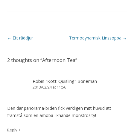
Post
←
Ett råddjur
Termodynamisk Linssoppa
→
navigation
2 thoughts on “
Afternoon Tea
”
Robin "Kött-Quisling" Böneman
2013/02/24 at 11:56
Den där panorama-bilden fick verkligen mitt huvud att
framstå som en amöba-liknande monstrosity!
↓
Reply