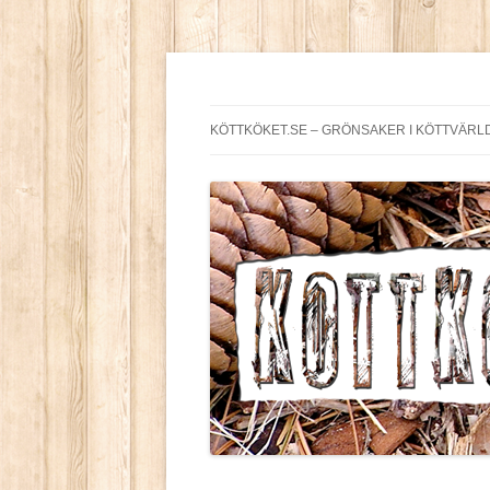
Köttköket.se – gröns
KÖTTKÖKET.SE – GRÖNSAKER I KÖTTVÄRL