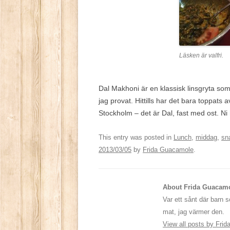
Läsken är valfri.
Dal Makhoni är en klassisk linsgryta som t
jag provat. Hittills har det bara toppats
Stockholm – det är Dal, fast med ost. Ni 
This entry was posted in
Lunch
,
middag
,
sn
2013/03/05
by
Frida Guacamole
.
About Frida Guacam
Var ett sånt där barn 
mat, jag värmer den.
View all posts by Fr