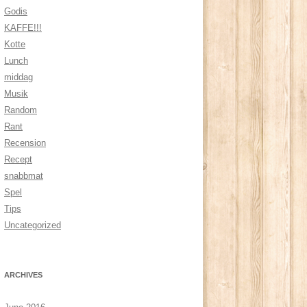
Godis
KAFFE!!!
Kotte
Lunch
middag
Musik
Random
Rant
Recension
Recept
snabbmat
Spel
Tips
Uncategorized
ARCHIVES