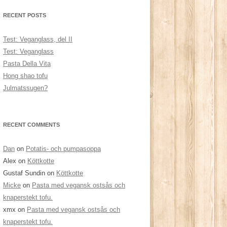
RECENT POSTS
Test: Veganglass, del II
Test: Veganglass
Pasta Della Vita
Hong shao tofu
Julmatssugen?
RECENT COMMENTS
Dan
on
Potatis- och pumpasoppa
Alex
on
Köttkotte
Gustaf Sundin
on
Köttkotte
Micke
on
Pasta med vegansk ostsås och
knaperstekt tofu.
xmx
on
Pasta med vegansk ostsås och
knaperstekt tofu.