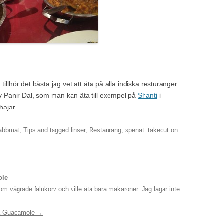
illhör det bästa jag vet att äta på alla indiska resturanger
 av Panir Dal, som man kan äta till exempel på
Shanti
i
hajar.
abbmat
,
Tips
and tagged
linser
,
Restaurang
,
spenat
,
takeout
on
ole
som vägrade falukorv och ville äta bara makaroner. Jag lagar inte
ida Guacamole
→