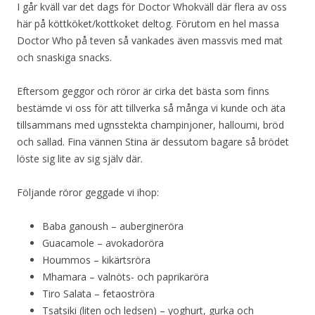
I går kväll var det dags för Doctor Whokväll där flera av oss
här på köttköket/kottkoket deltog. Förutom en hel massa
Doctor Who på teven så vankades även massvis med mat
och snaskiga snacks.
Eftersom geggor och röror är cirka det bästa som finns
bestämde vi oss för att tillverka så många vi kunde och äta
tillsammans med ugnsstekta champinjoner, halloumi, bröd
och sallad. Fina vännen Stina är dessutom bagare så brödet
löste sig lite av sig själv där.
Följande röror geggade vi ihop:
Baba ganoush – aubergineröra
Guacamole – avokadoröra
Hoummos – kikärtsröra
Mhamara – valnöts- och paprikaröra
Tiro Salata – fetaoströra
Tsatsiki (liten och ledsen) – yoghurt, gurka och