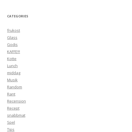
CATEGORIES
frukost
Glass
Godis
KAFFE!!!
Kotte
Lunch
middag
Musik
Random
Rant
Recension
Recept
snabbmat
Spel
Tips