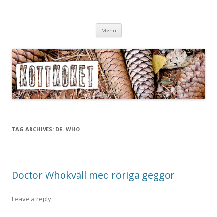
Köttköket.se – grönsaker i
Skip
köttvärlden
Menu
to
content
TAG ARCHIVES:
DR. WHO
Doctor Whokväll med röriga geggor
Leave a reply