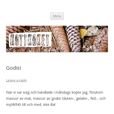
Köttköket.se – grönsaker i
Skip
köttvärlden
Menu
to
content
Godis!
Leave a reply
När vi var iväg och handlade i måndags köpte jag, förutom
massor av mat, massor av godis! Gluten-, gelatin-, fett-, och
mjölkfritt till och med. Inte illa!