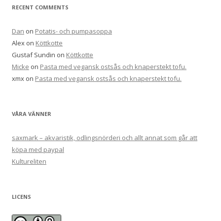
RECENT COMMENTS
Dan
on
Potatis- och pumpasoppa
Alex
on
Köttkotte
Gustaf Sundin
on
Köttkotte
Micke
on
Pasta med vegansk ostsås och knaperstekt tofu.
xmx
on
Pasta med vegansk ostsås och knaperstekt tofu.
VÅRA VÄNNER
saxmark – akvaristik, odlingsnörderi och allt annat som går att
köpa med paypal
Kultureliten
LICENS