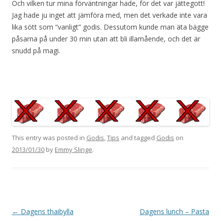
Och vilken tur mina förväntningar hade, för det var jättegott!
Jag hade ju inget att jämföra med, men det verkade inte vara
lika sött som “vanligt” godis. Dessutom kunde man äta bägge
påsarna på under 30 min utan att bli illamående, och det är
snudd på magi.
This entry was posted in
Godis
,
Tips
and tagged
Godis
on
2013/01/30
by
Emmy Slinge
.
Post
←
Dagens thaibylla
Dagens lunch – Pasta