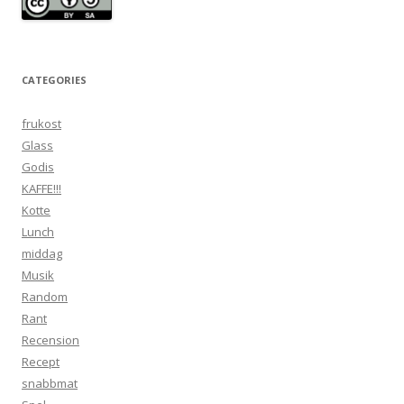
CATEGORIES
frukost
Glass
Godis
KAFFE!!!
Kotte
Lunch
middag
Musik
Random
Rant
Recension
Recept
snabbmat