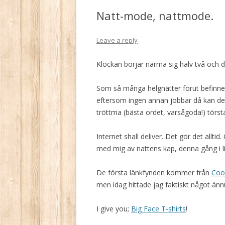
Natt-mode, nattmode.
Leave a reply
Klockan börjar närma sig halv två och d
Som så många helgnätter förut befinner 
eftersom ingen annan jobbar då kan det 
tröttma (bästa ordet, varsågoda!) törsta
Internet shall deliver. Det gör det allt
med mig av nattens kap, denna gång i l
De första länkfynden kommer från
Cool
men idag hittade jag faktiskt något änn
I give you;
Big Face T-shirts
!