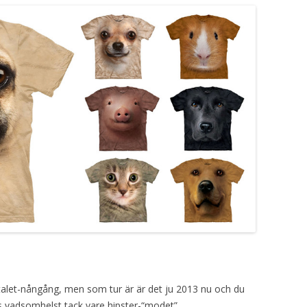
alet-nångång, men som tur är är det ju 2013 nu och du
 vadsomhelst tack vare hipster-“modet”.