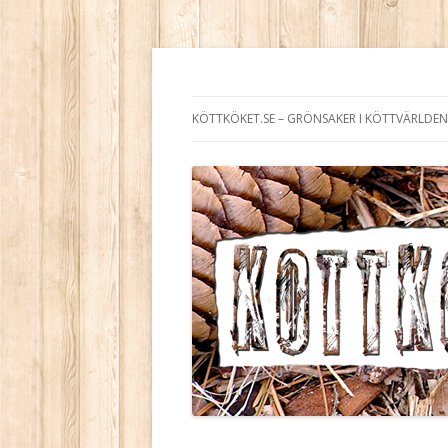
Köttköket.se – grön
KÖTTKÖKET.SE – GRÖNSAKER I KÖTTVÄRLDEN