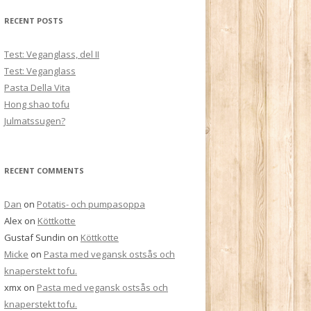
RECENT POSTS
Test: Veganglass, del II
Test: Veganglass
Pasta Della Vita
Hong shao tofu
Julmatssugen?
RECENT COMMENTS
Dan
on
Potatis- och pumpasoppa
Alex
on
Köttkotte
Gustaf Sundin
on
Köttkotte
Micke
on
Pasta med vegansk ostsås och
knaperstekt tofu.
xmx
on
Pasta med vegansk ostsås och
knaperstekt tofu.