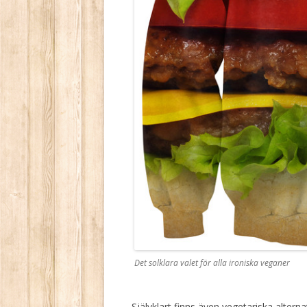
Det solklara valet för alla ironiska veganer
Självklart finns även vegetariska alter