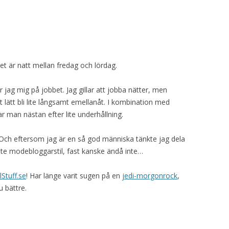
et är natt mellan fredag och lördag.
jag mig på jobbet. Jag gillar att jobba nätter, men
lätt bli lite långsamt emellanåt. I kombination med
r man nästan efter lite underhållning.
id. Och eftersom jag är en så god människa tänkte jag dela
ite modebloggarstil, fast kanske ändå inte…
Stuff.se
! Har länge varit sugen på en
jedi-morgonrock
,
u bättre.