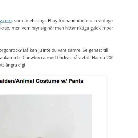
sy.com
, som är ett slags Ebay för handarbete och vintage.
skräp, men vem bryr sig när man hittar riktiga guldklimpar
rgonrock? Då kan ju inte du vara sämre. Se genast till
ankarna till Chewbacca med fläckvis håravfall. Har du 200
tt ångra dig!