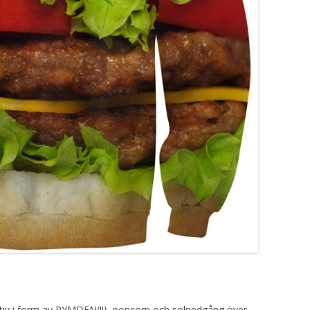
nativ i form av RYMDEN(!!), popcorn och solnedgång över