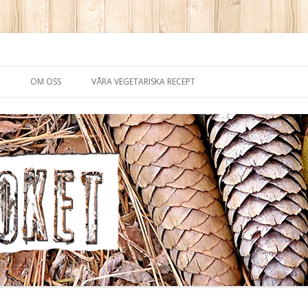
saker i köttvärlden
Skip
to
OM OSS
VÅRA VEGETARISKA RECEPT
content