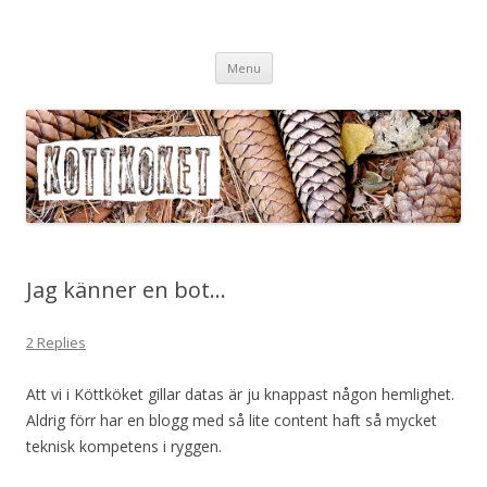
Köttköket.se – grönsaker i
Skip
köttvärlden
Menu
to
content
Jag känner en bot…
2 Replies
Att vi i Köttköket gillar datas är ju knappast någon hemlighet.
Aldrig förr har en blogg med så lite content haft så mycket
teknisk kompetens i ryggen.