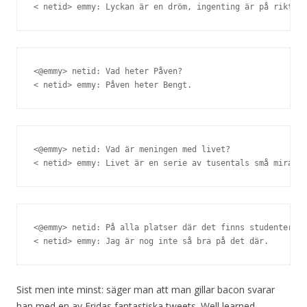
< netid> emmy: Lyckan är en dröm, ingenting är på riktigt
<@emmy> netid: Vad heter Påven?

< netid> emmy: Påven heter Bengt.
<@emmy> netid: Vad är meningen med livet?

< netid> emmy: Livet är en serie av tusentals små mirakel
<@emmy> netid: På alla platser där det finns studenter fi
< netid> emmy: Jag är nog inte så bra på det där.
Sist men inte minst: säger man att man gillar bacon svarar
han med en av Fridas fantastiska tweets. Well learned,