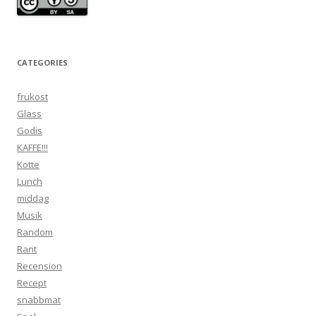
CATEGORIES
frukost
Glass
Godis
KAFFE!!!
Kotte
Lunch
middag
Musik
Random
Rant
Recension
Recept
snabbmat