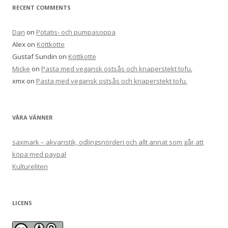
RECENT COMMENTS
Dan
on
Potatis- och pumpasoppa
Alex
on
Köttkotte
Gustaf Sundin
on
Köttkotte
Micke
on
Pasta med vegansk ostsås och knaperstekt tofu.
xmx
on
Pasta med vegansk ostsås och knaperstekt tofu.
VÅRA VÄNNER
saxmark – akvaristik, odlingsnörderi och allt annat som går att
köpa med paypal
Kultureliten
LICENS