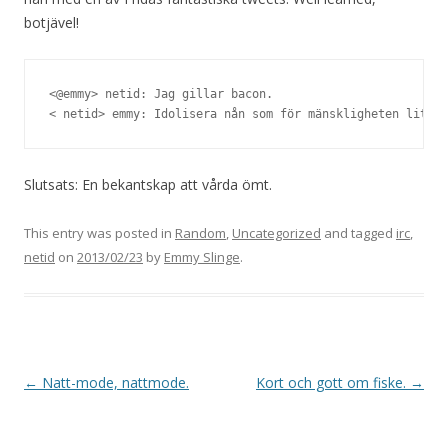
botjävel!
<@emmy> netid: Jag gillar bacon.

< netid> emmy: Idolisera nån som för mänskligheten lite f
Slutsats: En bekantskap att vårda ömt.
This entry was posted in
Random
,
Uncategorized
and tagged
irc
,
netid
on
2013/02/23
by
Emmy Slinge
.
Post
←
Natt-mode, nattmode.
Kort och gott om fiske.
→
navigation