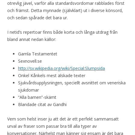
otrevlig jävel, varför alla standardsvordomar rabblades först
och främst. Detta mynnade (självklart) ut i diverse könsord,
och sedan spårade det bara ur.
I netid’s repertoar finns både korta och långa utdrag från
bland annat nedan källor:
Gamla Testamentet
Sexnovell.se
http://sv.wikipedia.org/wiki/Special:Slumpsida
Onkel Kånkels mest älskade texter
Sjukvårdsupplysningen, speciellt avsnittet om veneriska
sjukdomar
“Alla barnen”-skämt
Blandade citat av Gandhi
Vem som helst inser ju att det är ett perfekt sammansatt
urval av fraser som passar bra till alla typer av
konversationer. Närhelst man känner sig ensam är det bara