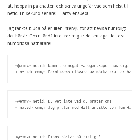
att hoppa in på chatten och skriva ungefär vad som helst till
netid. En sekund senare: Hilarity ensued!
Jag tänkte bjuda på en liten intervju för att bevisa hur roligt
det här är. Om ni ändå inte tror mig är det ert eget fel, era
humorlösa näthatare!
<@emmy> netid: Nämn tre negativa egenskaper hos dig.

< netid> emmy: Forntidens utövare av mörka krafter har åt
<@emmy> netid: Du vet inte vad du pratar om!

< netid> emmy: Jag pratar med ditt ansikte som Tom Hanks
<@emmy> netid: Finns hästar på riktigt?
