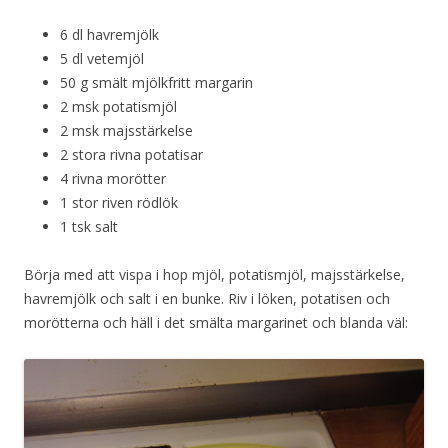
6 dl havremjölk
5 dl vetemjöl
50 g smält mjölkfritt margarin
2 msk potatismjöl
2 msk majsstärkelse
2 stora rivna potatisar
4 rivna morötter
1 stor riven rödlök
1 tsk salt
Börja med att vispa i hop mjöl, potatismjöl, majsstärkelse,
havremjölk och salt i en bunke. Riv i löken, potatisen och
morötterna och häll i det smälta margarinet och blanda väl: