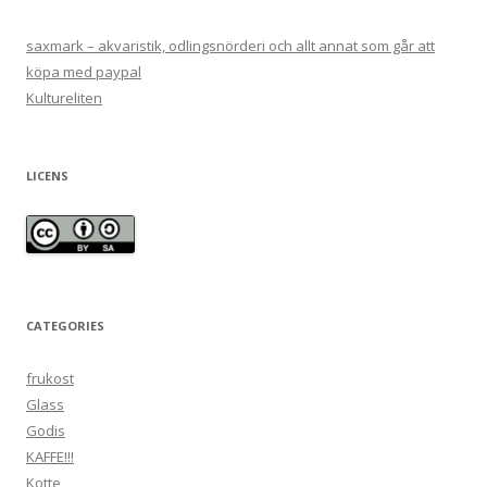
saxmark – akvaristik, odlingsnörderi och allt annat som går att
köpa med paypal
Kultureliten
LICENS
CATEGORIES
frukost
Glass
Godis
KAFFE!!!
Kotte