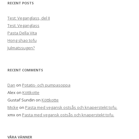
RECENT POSTS
Test: Veganglass, del II
Test: Veganglass
Pasta Della Vita
Hong shao tofu
Julmatssugen?
RECENT COMMENTS
Dan
on
Potatis- och pumpasoppa
Alex
on
Köttkotte
Gustaf Sundin
on
Köttkotte
Micke
on
Pasta med vegansk ostsås och knaperstekt tofu.
xmx
on
Pasta med vegansk ostsås och knaperstekt tofu.
VÅRA VÄNNER