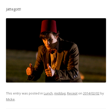
Jättegott!
This entry was posted in
Lunch
,
middag
,
Recept
on
2014/02/02
by
Micke
.