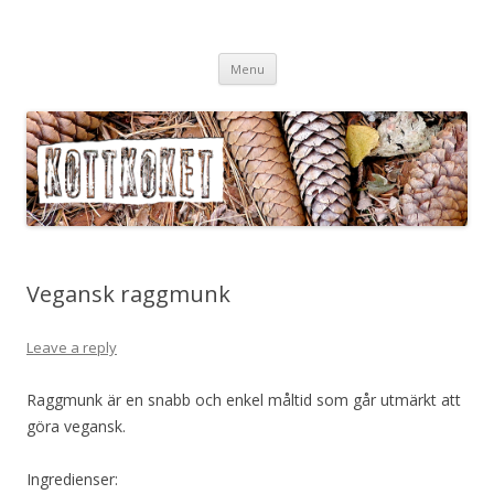
Köttköket.se – grönsaker i
Skip
köttvärlden
Menu
to
content
Vegansk raggmunk
Leave a reply
Raggmunk är en snabb och enkel måltid som går utmärkt att
göra vegansk.
Ingredienser: