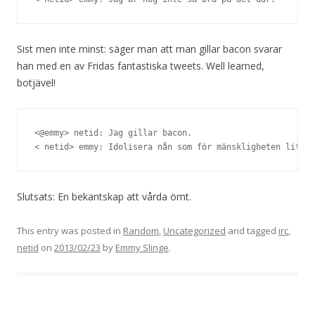
Sist men inte minst: säger man att man gillar bacon svarar
han med en av Fridas fantastiska tweets. Well learned,
botjävel!
<@emmy> netid: Jag gillar bacon.

< netid> emmy: Idolisera nån som för mänskligheten lite f
Slutsats: En bekantskap att vårda ömt.
This entry was posted in
Random
,
Uncategorized
and tagged
irc
,
netid
on
2013/02/23
by
Emmy Slinge
.