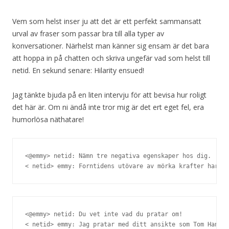
Vem som helst inser ju att det är ett perfekt sammansatt
urval av fraser som passar bra till alla typer av
konversationer. Närhelst man känner sig ensam är det bara
att hoppa in på chatten och skriva ungefär vad som helst till
netid. En sekund senare: Hilarity ensued!
Jag tänkte bjuda på en liten intervju för att bevisa hur roligt
det här är. Om ni ändå inte tror mig är det ert eget fel, era
humorlösa näthatare!
<@emmy> netid: Nämn tre negativa egenskaper hos dig.

< netid> emmy: Forntidens utövare av mörka krafter har åt
<@emmy> netid: Du vet inte vad du pratar om!

< netid> emmy: Jag pratar med ditt ansikte som Tom Hanks