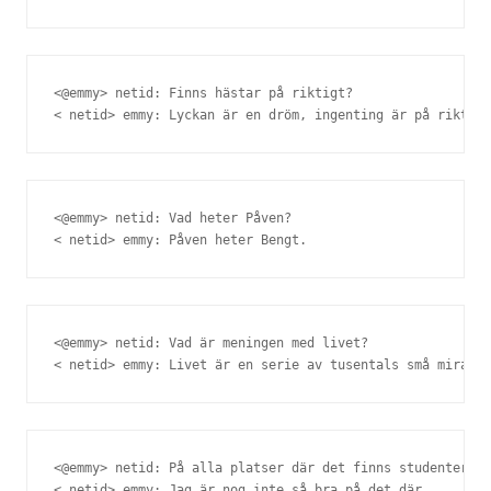
<@emmy> netid: Finns hästar på riktigt?

< netid> emmy: Lyckan är en dröm, ingenting är på riktigt
<@emmy> netid: Vad heter Påven?

< netid> emmy: Påven heter Bengt.
<@emmy> netid: Vad är meningen med livet?

< netid> emmy: Livet är en serie av tusentals små mirakel
<@emmy> netid: På alla platser där det finns studenter fi
< netid> emmy: Jag är nog inte så bra på det där.