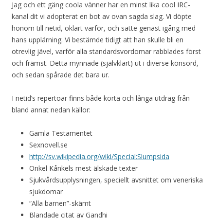
Jag och ett gäng coola vänner har en minst lika cool IRC-
kanal dit vi adopterat en bot av ovan sagda slag. Vi döpte
honom till netid, oklart varför, och satte genast igång med
hans upplärning. Vi bestämde tidigt att han skulle bli en
otrevlig jävel, varför alla standardsvordomar rabblades först
och främst. Detta mynnade (självklart) ut i diverse könsord,
och sedan spårade det bara ur.
I netid’s repertoar finns både korta och långa utdrag från
bland annat nedan källor:
Gamla Testamentet
Sexnovell.se
http://sv.wikipedia.org/wiki/Special:Slumpsida
Onkel Kånkels mest älskade texter
Sjukvårdsupplysningen, speciellt avsnittet om veneriska
sjukdomar
“Alla barnen”-skämt
Blandade citat av Gandhi