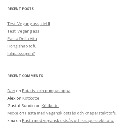
RECENT POSTS
Test: Veganglass, del II
Test: Veganglass
Pasta Della Vita
Hong shao tofu
Julmatssugen?
RECENT COMMENTS
Dan
on
Potatis- och pumpasoppa
Alex
on
Köttkotte
Gustaf Sundin
on
Köttkotte
Micke
on
Pasta med vegansk ostsås och knaperstekt tofu.
xmx
on
Pasta med vegansk ostsås och knaperstekt tofu.