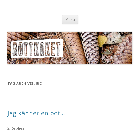
Köttköket.se – grönsaker i
Skip
köttvärlden
Menu
to
content
TAG ARCHIVES:
IRC
Jag känner en bot…
2 Replies