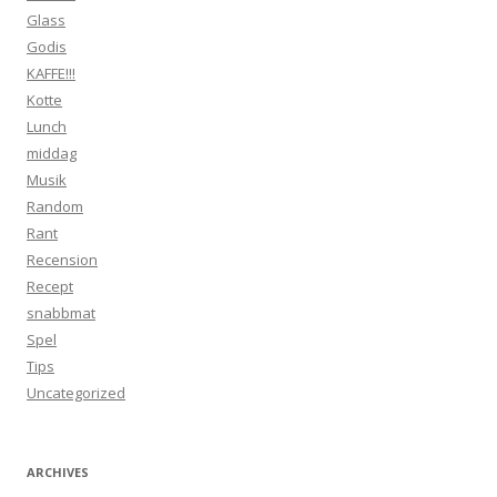
Glass
Godis
KAFFE!!!
Kotte
Lunch
middag
Musik
Random
Rant
Recension
Recept
snabbmat
Spel
Tips
Uncategorized
ARCHIVES