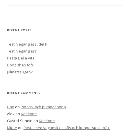
RECENT POSTS
Test: Veganglass, del II
Test: Veganglass
Pasta Della Vita
Hong shao tofu
Julmatssugen?
RECENT COMMENTS
Dan
on
Potatis- och pumpasoppa
Alex
on
Köttkotte
Gustaf Sundin
on
Köttkotte
Micke
on
Pasta med vegansk ostsås och knaperstekt tofu.