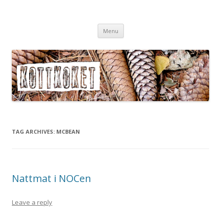
Köttköket.se – grönsaker i
Skip
köttvärlden
Menu
to
content
TAG ARCHIVES:
MCBEAN
Nattmat i NOCen
Leave a reply