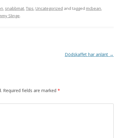
on
,
snabbmat
,
Tips
,
Uncategorized
and tagged
mcbean
,
mmy Slinge
.
Dödskaffet har anlänt
→
.
Required fields are marked
*