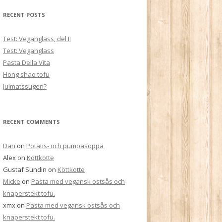
RECENT POSTS
Test: Veganglass, del II
Test: Veganglass
Pasta Della Vita
Hong shao tofu
Julmatssugen?
RECENT COMMENTS
Dan
on
Potatis- och pumpasoppa
Alex
on
Köttkotte
Gustaf Sundin
on
Köttkotte
Micke
on
Pasta med vegansk ostsås och
knaperstekt tofu.
xmx
on
Pasta med vegansk ostsås och
knaperstekt tofu.