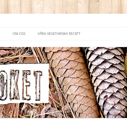
saker i köttvärlden
Skip
to
OM OSS
VÅRA VEGETARISKA RECEPT
content