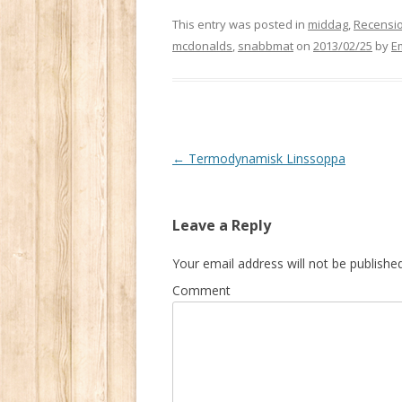
This entry was posted in
middag
,
Recensi
mcdonalds
,
snabbmat
on
2013/02/25
by
E
Post
←
Termodynamisk Linssoppa
navigation
Leave a Reply
Your email address will not be published
Comment