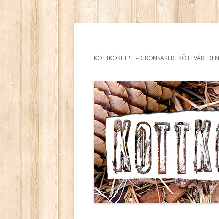
Köttköket.se – grön
KÖTTKÖKET.SE – GRÖNSAKER I KÖTTVÄRLDEN